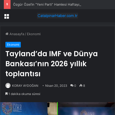
Özgür Özel’in “Yeni Parti” Hamlesi Haftaya Başlıyor: Kuruluş Dilekçesi 27 Temmuz’da Verilecek
Menü
Anasayfa
/
Ekonomi
Ekonomi
Tayland’da IMF ve Dünya
Bankası’nın 2026 yıllık
toplantısı
KORAY AYDOĞAN
Nisan 20, 2023
0
8
1 dakika okuma süresi