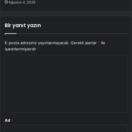
Ağustos 4, 2026
Bir yanıt yazın
E-posta adresiniz yayınlanmayacak.
Gerekli alanlar
*
ile
işaretlenmişlerdir
Y
o
r
u
m
*
Ad
*