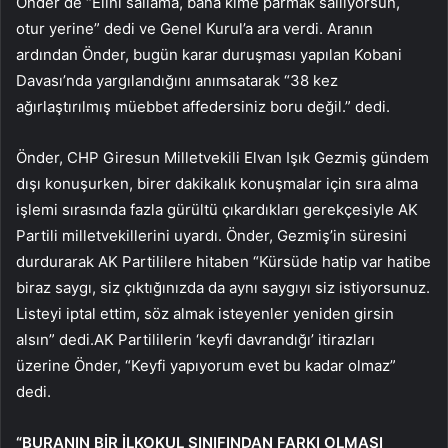
Önder de “Elini sallama, bana kime parmak sallıyorsun,
otur yerine” dedi ve Genel Kurul’a ara verdi. Aranın
ardından Önder, bugün karar duruşması yapılan Kobani
Davası’nda yargılandığını anımsatarak “38 kez
ağırlaştırılmış müebbet affedersiniz boru değil.” dedi.
Önder, CHP Giresun Milletvekili Elvan Işık Gezmiş gündem
dışı konuşurken, birer dakikalık konuşmalar için sıra alma
işlemi sırasında fazla gürültü çıkardıkları gerekçesiyle AK
Partili milletvekillerini uyardı. Önder, Gezmiş’in süresini
durdurarak AK Partililere hitaben “Kürsüde hatip var hatibe
biraz saygı, siz çıktığınızda da aynı saygıyı siz istiyorsunuz.
Listeyi iptal ettim, söz almak isteyenler yeniden girsin
alsın” dedi.AK Partililerin ‘keyfi davrandığı’ itirazları
üzerine Önder, “Keyfi yapıyorum evet bu kadar olmaz”
dedi.
“BURANIN BİR İLKOKUL SINIFINDAN FARKI OLMASI