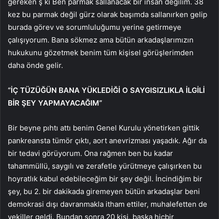
gereken ş ki Ben parmak sallanacak bir insan değilim. 38
kez bu parmak değil gürz olarak başımda sallanırken gelip
burada görev ve sorumluluğumu yerine getirmeye
çalışıyorum. Bana sökmez ama bütün arkadaşlarımızın
hukukunu gözetmek benim tüm kişisel görüşlerimden
daha önde gelir.
“İÇ TÜZÜĞÜN BANA YÜKLEDİĞİ O SAYGISIZLIKLA İLGİLİ
BİR ŞEY YAPMAYACAĞIM”
Bir beyne pıhtı attı benim Genel Kurulu yönetirken gittik
pankreansta tümör çıktı, aort anevrizması yaşadık. Ağır da
bir tedavi görüyorum. Ona rağmen ben bu kadar
tahammüllü, saygılı ve zerafetle yürütmeye çalışırken bu
hoyratlık kabul edebileceğim bir şey değil. İncindiğim bir
şey, bu 2. bir dakikada giremeyen bütün arkadaşlar beni
demokrasi dışı davranmakla itham ettiler, muhalefetten de
vekiller geldi. Bundan sonra 20 kişi, başka hiçbir