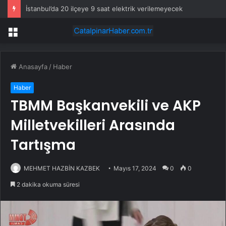
İstanbul’da 20 ilçeye 9 saat elektrik verilemeyecek
Menü
Anasayfa
/
Haber
Haber
TBMM Başkanvekili ve AKP
Milletvekilleri Arasında
Tartışma
MEHMET HAZBİN KAZBEK
Mayıs 17, 2024
0
0
2 dakika okuma süresi