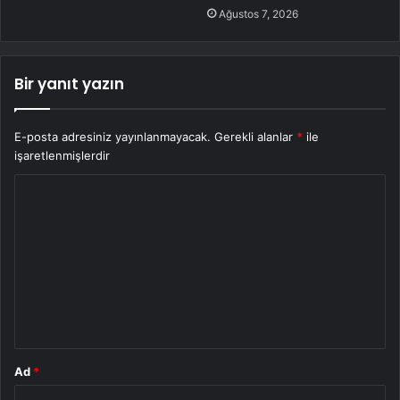
Ağustos 7, 2026
Bir yanıt yazın
E-posta adresiniz yayınlanmayacak.
Gerekli alanlar
*
ile
işaretlenmişlerdir
Y
o
r
u
m
*
Ad
*