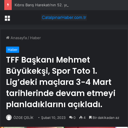
Kıbrıs Barış Harekatı’nın 52. yıl dönümünde Yunanistan’dan küstah tehdit: Yunan Silahlı Kuvvetleri için Kıbrıs yakındır
Menü
Anasayfa
/
Haber
Haber
TFF Başkanı Mehmet
Büyükekşi, Spor Toto 1.
Lig’deki maçlara 3-4 Mart
tarihlerinde devam etmeyi
planladıklarını açıkladı.
ÖZGE ÇELİK
Şubat 10, 2023
0
4
Bir dakikadan az