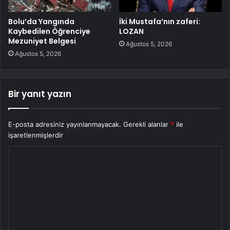
Bolu’da Yangında
İki Mustafa’nın zaferi:
Kaybedilen Öğrenciye
LOZAN
Mezuniyet Belgesi
Ağustos 5, 2026
Ağustos 5, 2026
Bir yanıt yazın
E-posta adresiniz yayınlanmayacak.
Gerekli alanlar
*
ile
işaretlenmişlerdir
Y
o
r
u
m