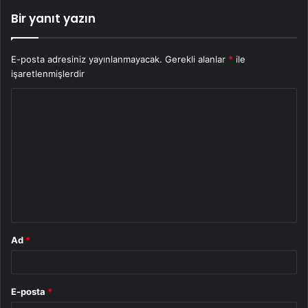
Bir yanıt yazın
E-posta adresiniz yayınlanmayacak.
Gerekli alanlar
*
ile
işaretlenmişlerdir
Y
o
r
u
m
*
Ad
*
E-posta
*