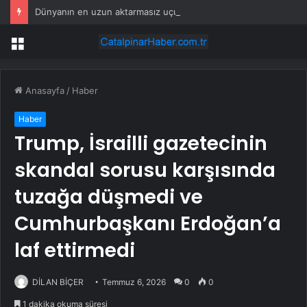
Dünyanın en uzun aktarmasız uçuşunda tarihi rekor: 24 saatten fazla havada kaldılar
Menü
Anasayfa
/
Haber
Haber
Trump, İsrailli gazetecinin
skandal sorusu karşısında
tuzağa düşmedi ve
Cumhurbaşkanı Erdoğan’a
laf ettirmedi
DİLAN BİÇER
Temmuz 6, 2026
0
0
1 dakika okuma süresi