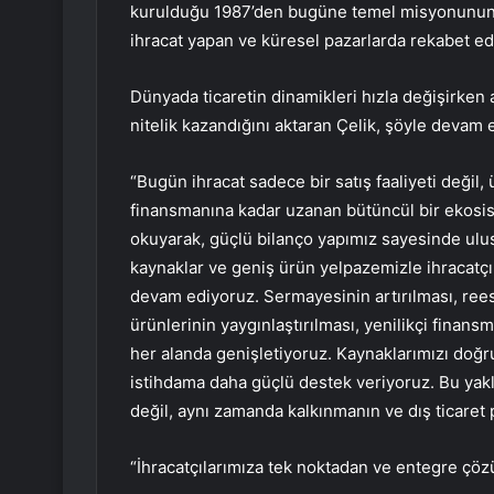
kurulduğu 1987’den bugüne temel misyonunun 
ihracat yapan ve küresel pazarlarda rekabet e
Dünyada ticaretin dinamikleri hızla değişirken a
nitelik kazandığını aktaran Çelik, şöyle devam e
“Bugün ihracat sadece bir satış faaliyeti değil
finansmanına kadar uzanan bütüncül bir ekosi
okuyarak, güçlü bilanço yapımız sayesinde ulus
kaynaklar ve geniş ürün yelpazemizle ihracatç
devam ediyoruz. Sermayesinin artırılması, rees
ürünlerinin yaygınlaştırılması, yenilikçi finans
her alanda genişletiyoruz. Kaynaklarımızı doğr
istihdama daha güçlü destek veriyoruz. Bu yak
değil, aynı zamanda kalkınmanın ve dış ticaret p
“İhracatçılarımıza tek noktadan ve entegre çöz