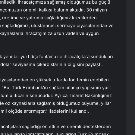
yeniledik. İhracatçımıza sağlamış olduğumuz bu güçlü
ançomuzun önemli katkısı bulunmaktadır. 30 milyarı
 üretime ve yatırıma sağladığımız kredilerden
n sağladığımız, uluslararası sermaye piyasalarından ve
 kaynaklarla ihracatçımıza uzun vadeli ve uygun
k yeni bir yurt dışı fonlama ile ihracatçılara sundukları
olar seviyesine çıkardıklarının bilgisini paylaştı.
piyasalarından en yüksek tutarda fon temin edebilen
, “Bu, Türk Eximbank’ın sağlam bilanço yapısının yurt
lumlu itibarın sonucudur. Ayrıca Ticaret Bakanlığımız
yle öz kaynaklarla sağlamış olduğumuz büyüme, yıllar
i ölçüde artırmıştır.” ifadelerini kullandı.
racatçılara sağladığı en etkin ve önemli desteklerden
nü kullanan ihracatçıların, alıcılarına Türk Eximbank