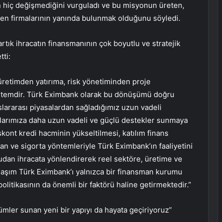
hiç değişmediğini vurguladı ve bu misyonun üreten,
den firmalarının yanında bulunmak olduğunu söyledi.
rtık ihracatın finansmanının çok boyutlu ve stratejik
tti:
, üretimden yatırıma, risk yönetiminden proje
stemdir. Türk Eximbank olarak bu dönüşümü doğru
lararası piyasalardan sağladığımız uzun vadeli
ılarımıza daha uzun vadeli ve güçlü destekler sunmaya
kont kredi hacminin yükseltilmesi, katılım finans
man ve sigorta yöntemleriyle Türk Eximbank’ın faaliyetini
udan ihracata yönlendirerek reel sektöre, üretime ve
laşım Türk Eximbank’ı yalnızca bir finansman kurumu
olitikasının da önemli bir faktörü haline getirmektedir.”
ümler sunan yeni bir yapıyı da hayata geçiriyoruz”