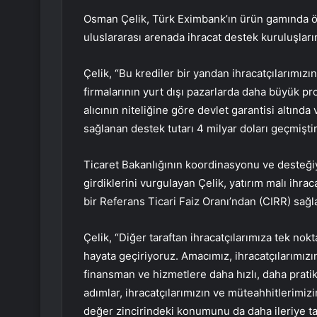
Osman Çelik, Türk Eximbank’ın ürün gamında ön
uluslararası arenada ihracat destek kuruluşları
Çelik, “Bu krediler bir yandan ihracatçılarımız
firmalarının yurt dışı pazarlarda daha büyük p
alıcının niteliğine göre devlet garantisi altında
sağlanan destek tutarı 4 milyar doları geçmiştir
Ticaret Bakanlığının koordinasyonu ve desteğiyle
girdiklerini vurgulayan Çelik, yatırım malı ihra
bir Referans Ticari Faiz Oranı’ndan (CIRR) sağ
Çelik, “Diğer taraftan ihracatçılarımıza tek no
hayata geçiriyoruz. Amacımız, ihracatçılarımızı
finansman ve hizmetlere daha hızlı, daha pratik
adımlar, ihracatçılarımızın ve müteahhitlerimizi
değer zincirindeki konumunu da daha ileriye ta