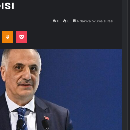
ısı
0
0
4 dakika okuma süresi
VKontakte
Odnoklassniki
Pocket