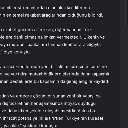
emli enstrümanlardan olan alıcı kredilerinin
nın en temel rekabet araçlarından olduğunu bildirdi.
ın rekabet gücünü artırırken, diğer yandan Türk
rojelere dahil olmasına imkan vermektedir. Ülkenin ve
 veya muteber bankalara tanınan limitler aracılığıyla
.” diye konuştu.
 alıcı kredilerinde yeni bir atılım sürecinin içerisine
catı ve yurt dışı müteahhitlik projelerinde daha kapsamlı
lanan desteklerle bu kapsamın da genişlediğini kaydetti.
ktadan ve entegre çözümler sunan yeni bir yapıyı da
n dış ticaretinin her aşamasında ihtiyaç duyduğu
 ve daha etkin şekilde ulaşabilmesidir. Atılan bu
n ihracat potansiyelini artırırken Türkiye’nin küresel
şıyacaktır.” şeklinde konuştu.