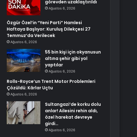
görevden uzaklaştırıldı
Ağustos 6, 2026
Özgür Özel’in “Yeni Parti” Hamlesi
Haftaya Başlıyor: Kuruluş Dilekçesi 27
Temmuz’da Verilecek
Ağustos 6, 2026
55 bin kişi için okyanusun
altına şehir gibi yol
yaptılar
Ağustos 6, 2026
Rolls-Royce’un Trent Motor Problemleri
Çözüldü: Kârlar Uçtu
Ağustos 6, 2026
Sultangazi’de korku dolu
anlar! Ailesini rehin aldı,
özel harekat devreye
girdi…
Ağustos 6, 2026