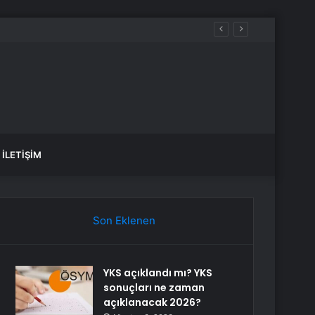
Silahlı Kuvvetleri için Kıbrıs yakındır
İLETIŞIM
Son Eklenen
YKS açıklandı mı? YKS
sonuçları ne zaman
açıklanacak 2026?