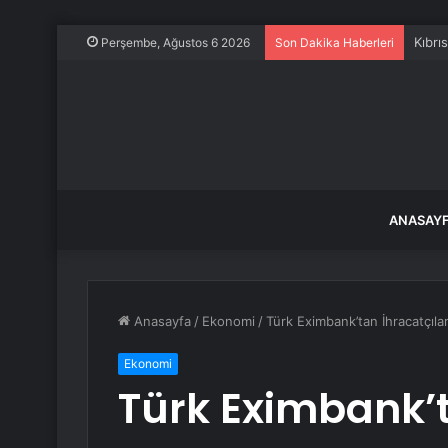
Kıbrı
Perşembe, Ağustos 6 2026
Son Dakika Haberleri
ANASAY
Anasayfa
/
Ekonomi
/
Türk Eximbank’tan İhracatçıla
Ekonomi
Türk Eximbank’t