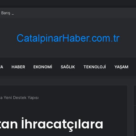
s Barış Harekatı’nın 52. yıl dönümünde Yunanistan’dan küstah tehdit: Yunan 
FA
HABER
EKONOMI
SAĞLIK
TEKNOLOJI
YAŞAM
ra Yeni Destek Yapısı
an İhracatçılara