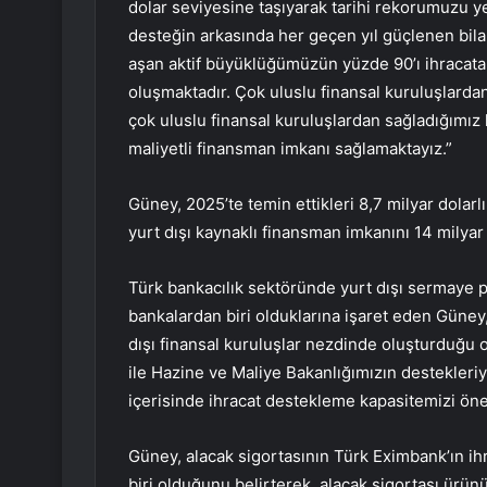
dolar seviyesine taşıyarak tarihi rekorumuzu 
desteğin arkasında her geçen yıl güçlenen bil
aşan aktif büyüklüğümüzün yüzde 90’ı ihracata,
oluşmaktadır. Çok uluslu finansal kuruluşlarda
çok uluslu finansal kuruluşlardan sağladığımız
maliyetli finansman imkanı sağlamaktayız.”
Güney, 2025’te temin ettikleri 8,7 milyar dolarlı
yurt dışı kaynaklı finansman imkanını 14 milyar d
Türk bankacılık sektöründe yurt dışı sermaye 
bankalardan biri olduklarına işaret eden Güney
dışı finansal kuruluşlar nezdinde oluşturduğu o
ile Hazine ve Maliye Bakanlığımızın destekleri
içerisinde ihracat destekleme kapasitemizi öneml
Güney, alacak sigortasının Türk Eximbank’ın ih
biri olduğunu belirterek, alacak sigortası ürünü