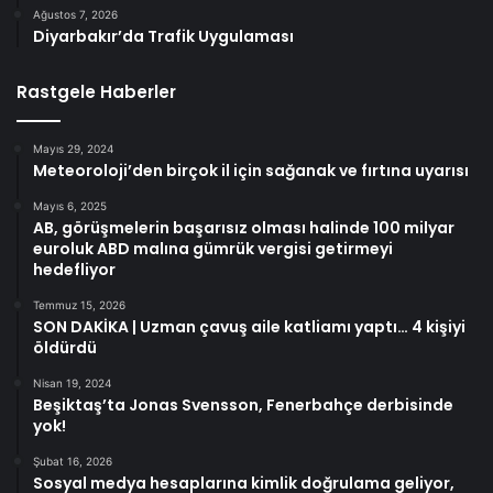
Ağustos 7, 2026
Diyarbakır’da Trafik Uygulaması
Rastgele Haberler
Mayıs 29, 2024
Meteoroloji’den birçok il için sağanak ve fırtına uyarısı
Mayıs 6, 2025
AB, görüşmelerin başarısız olması halinde 100 milyar
euroluk ABD malına gümrük vergisi getirmeyi
hedefliyor
Temmuz 15, 2026
SON DAKİKA | Uzman çavuş aile katliamı yaptı… 4 kişiyi
öldürdü
Nisan 19, 2024
Beşiktaş’ta Jonas Svensson, Fenerbahçe derbisinde
yok!
Şubat 16, 2026
Sosyal medya hesaplarına kimlik doğrulama geliyor,