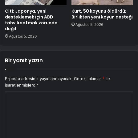
Citi: Japonya, yeni
Kurt, 50 koyunu öldürdü;
desteklemek için ABD
Birlikten yeni koyun desteği
tahvili satmak zorunda
Ağustos 5, 2026
değil
Ağustos 5, 2026
Bir yanıt yazın
E-posta adresiniz yayınlanmayacak.
Gerekli alanlar
*
ile
işaretlenmişlerdir
Y
o
r
u
m