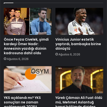
Önce Feyza Civelek, şimdi
Vinicius Junior estetik
kardeşi Ömer Nadir:
yaptırdı, bambaşka birine
Annesinin yazdığı dizinin
dönüştü
kadrosuna dahil oldu
Ağustos 6, 2026
Ağustos 6, 2026
YKS açıklandı mı? YKS
Yürek Çıkmazı Ali Fuat öldü
sonuçları ne zaman
mü, Mehmet Aslantuğ
açıklanacak 2026?
hangi bölümde diziden