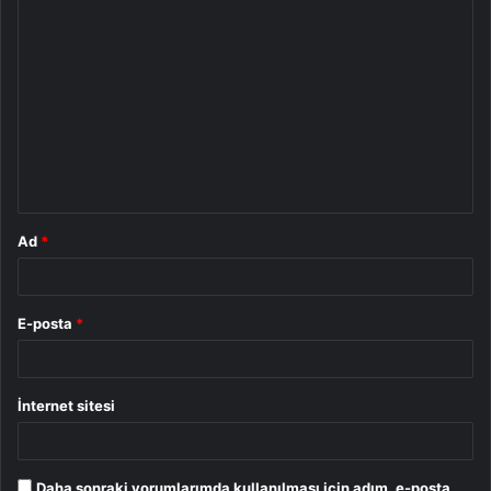
Y
o
r
u
m
*
Ad
*
E-posta
*
İnternet sitesi
Daha sonraki yorumlarımda kullanılması için adım, e-posta