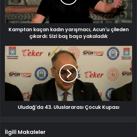
Kamptan kaçan kadın yarışmacı, Acun'u çileden
çıkardı: Sizi baş başa yakaladık
Uludağ'da 43. Uluslararası Çocuk Kupası
İlgili Makaleler