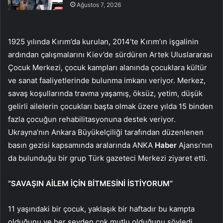
Ağustos 7, 2026
1925 yılında Kırım’da kurulan, 2014’te Kırım’ın işgalinin
ardından çalışmalarını Kiev’de sürdüren Artek Uluslararası
Çocuk Merkezi, çocuk kampları alanında çocuklara kültür
ve sanat faaliyetlerinde bulunma imkanı veriyor. Merkez,
savaş koşullarında travma yaşamış, öksüz, yetim, düşük
gelirli ailelerin çocukları başta olmak üzere yılda 15 binden
fazla çocuğun rehabilitasyonuna destek veriyor.
Ukrayna’nın Ankara Büyükelçiliği tarafından düzenlenen
basın gezisi kapsamında aralarında ANKA
Haber
Ajansı’nın
da bulunduğu bir grup Türk gazeteci Merkezi ziyaret etti.
“SAVAŞIN AİLEM İÇİN BİTMESİNİ İSTİYORUM”
11 yaşındaki bir çocuk, yaklaşık bir haftadır bu kampta
olduğunu ve her şeyden çok mutlu olduğunu söyledi.