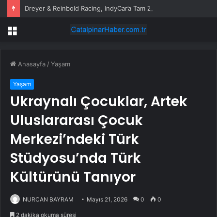
Dreyer & Reinbold Racing, IndyCar’a Tam Zamanlı Dönüş İçin Lisans Satın Aldı
Menü
Anasayfa
/
Yaşam
Yaşam
Ukraynalı Çocuklar, Artek
Uluslararası Çocuk
Merkezi’ndeki Türk
Stüdyosu’nda Türk
Kültürünü Tanıyor
NURCAN BAYRAM
Mayıs 21, 2026
0
0
2 dakika okuma süresi