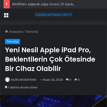
BASKİ’den sağanak yağış öncesi 20 ilçede teyakkuza geçildi
Menü
Anasayfa
/
Teknoloji
Teknoloji
Yeni Nesil Apple iPad Pro,
Beklentilerin Çok Ötesinde
Bir Cihaz Olabilir
NURCAN BAYRAM
Nisan 28, 2024
0
0
1 dakika okuma süresi