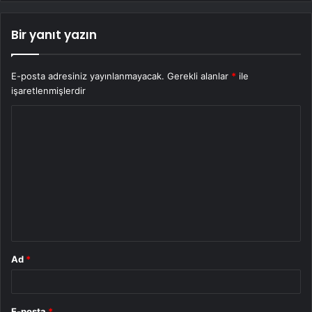
Bir yanıt yazın
E-posta adresiniz yayınlanmayacak.
Gerekli alanlar
*
ile
işaretlenmişlerdir
Y
o
r
u
m
*
Ad
*
E-posta
*