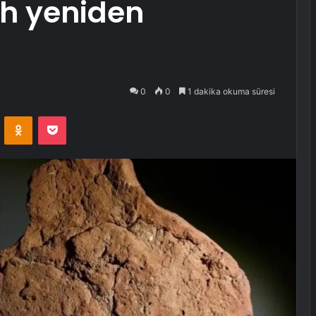
rih yeniden
0
0
1 dakika okuma süresi
VKontakte
Odnoklassniki
Pocket