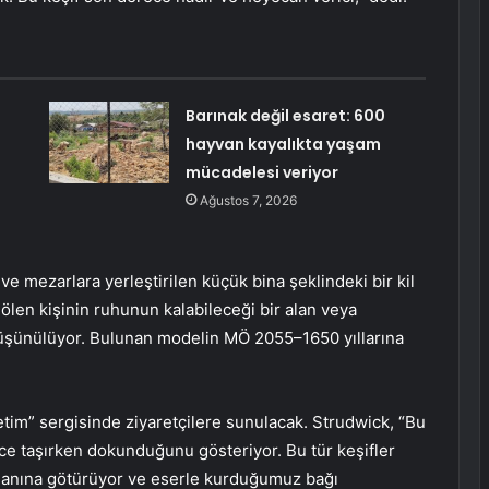
Barınak değil esaret: 600
hayvan kayalıkta yaşam
mücadelesi veriyor
Ağustos 7, 2026
ri ve mezarlara yerleştirilen küçük bina şeklindeki bir kil
ölen kişinin ruhunun kalabileceği bir alan veya
 düşünülüyor. Bulunan modelin MÖ 2055–1650 yıllarına
retim” sergisinde ziyaretçilere sunulacak. Strudwick, “Bu
nce taşırken dokunduğunu gösteriyor. Bu tür keşifler
 anına götürüyor ve eserle kurduğumuz bağı