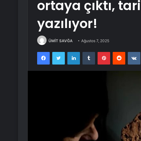
ortaya çıktı, ta
yazılıyor!
ÜMİT SAVĞA
Ağustos 7, 2025
Facebook
Twitter
LinkedIn
Tumblr
Pinterest
Reddit