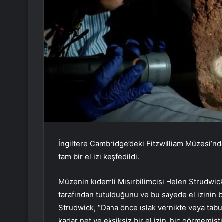
İngiltere Cambridge’deki Fitzwilliam Müzesi’nde
tam bir el izi keşfedildi.
Müzenin kıdemli Mısırbilimcisi Helen Strudwi
tarafından tutulduğunu ve bu sayede el izinin 
Strudwick, “Daha önce ıslak vernikte veya tabu
kadar net ve eksiksiz bir el izini hiç görmemişt