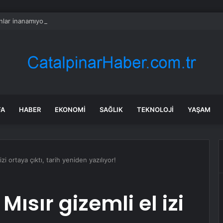
lar inanamıyor: Burada kurbanlık düze ve tosunlar 45 bin liraya satılıyor
FA
HABER
EKONOMI
SAĞLIK
TEKNOLOJI
YAŞAM
 izi ortaya çıktı, tarih yeniden yazılıyor!
 Mısır gizemli el izi