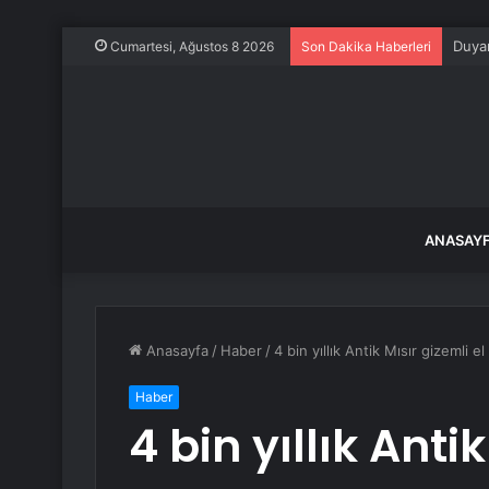
Duyan
Cumartesi, Ağustos 8 2026
Son Dakika Haberleri
ANASAY
Anasayfa
/
Haber
/
4 bin yıllık Antik Mısır gizemli el
Haber
4 bin yıllık Antik