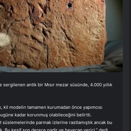
 sergilenen antik bir Mısır mezar süsünde, 4.000 yıllık
ck, kil modelin tamamen kurumadan önce yapımcısı
bugüne kadar korunmuş olabileceğini belirtti.
t süslemelerinde parmak izlerine rastlamıştık ancak bu
ik. Bu keşif son derece nadir ve heyecan verici,” dedi.