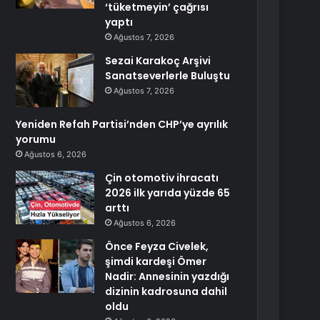
‘tüketmeyin’ çağrısı
yaptı
Ağustos 7, 2026
Sezai Karakoç Arşivi
Sanatseverlerle Buluştu
Ağustos 7, 2026
Yeniden Refah Partisi’nden CHP’ye ayrılık
yorumu
Ağustos 6, 2026
Çin otomotiv ihracatı
2026 ilk yarıda yüzde 65
arttı
Ağustos 6, 2026
Önce Feyza Civelek,
şimdi kardeşi Ömer
Nadir: Annesinin yazdığı
dizinin kadrosuna dahil
oldu