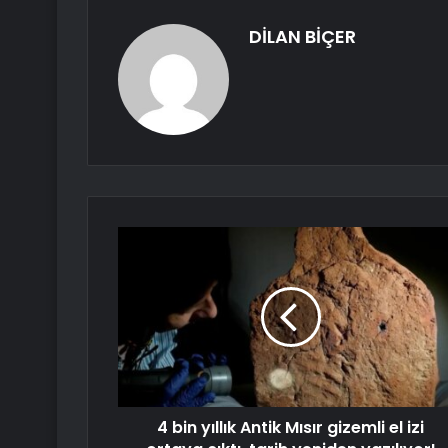
DİLAN BİÇER
4 bin yıllık Antik Mısır gizemli el izi