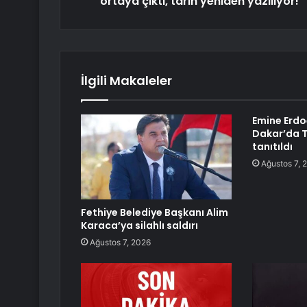
ortaya çıktı, tarih yeniden yazılıyor!
İlgili Makaleler
Emine Erd
Dakar’da T
tanıtıldı
Ağustos 7, 
Fethiye Belediye Başkanı Alim
Karaca’ya silahlı saldırı
Ağustos 7, 2026