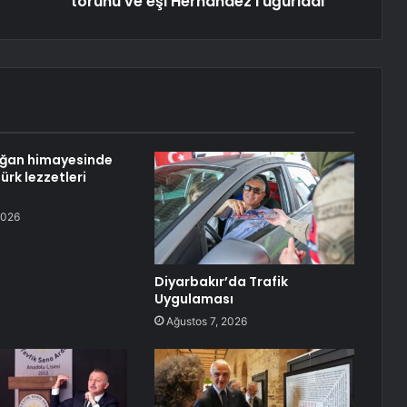
torunu ve eşi Hernandez'i uğurladı
oğan himayesinde
ürk lezzetleri
2026
Diyarbakır’da Trafik
Uygulaması
Ağustos 7, 2026