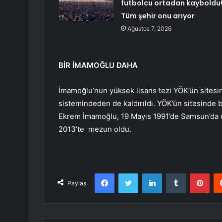
futbolcu ortadan kayboldu
Tüm şehir onu arıyor
Ağustos 7, 2026
BİR İMAMOĞLU DAHA
İmamoğlu’nun yüksek lisans tezi YÖK’ün sitesi
sistemindeden de kaldırıldı. YÖK’ün sitesinde
Ekrem İmamoğlu, 19 Mayıs 1991’de Samsun’da d
2013’te mezun oldu.
Facebook
Twitter
LinkedIn
Tumblr
Pint
Paylaş