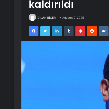
kaldırıldı
DİLAN BİÇER
Ağustos 7, 2025
Facebook
Twitter
LinkedIn
Tumblr
Pinterest
Reddit