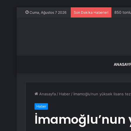
850 tonlu
Cuma, Ağustos 7 2026
Son Dakika Haberleri
ANASAY
Anasayfa
/
Haber
/
İmamoğlu’nun yüksek lisans tezi 
Haber
İmamoğlu’nun y