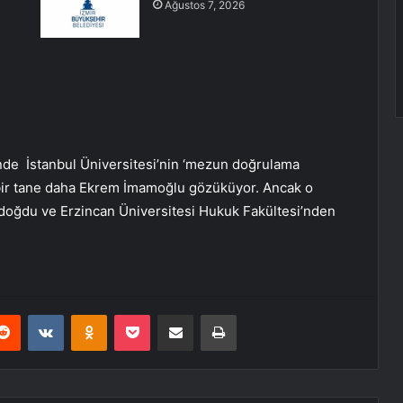
!
Ağustos 7, 2026
nde İstanbul Üniversitesi’nin ‘mezun doğrulama
 bir tane daha Ekrem İmamoğlu gözüküyor. Ancak o
oğdu ve Erzincan Üniversitesi Hukuk Fakültesi’nden
erest
Reddit
VKontakte
Odnoklassniki
Pocket
E-Posta ile paylaş
Yazdır