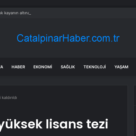
k kayanın altına üç odalı ev inşa etti
FA
HABER
EKONOMI
SAĞLIK
TEKNOLOJI
YAŞAM
kaldırıldı
üksek lisans tezi