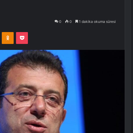
0
0
1 dakika okuma süresi
VKontakte
Odnoklassniki
Pocket