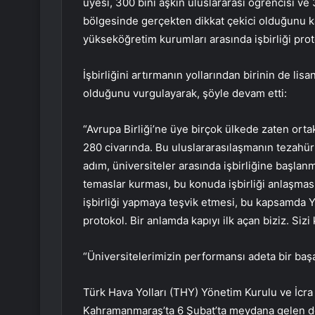
üyesi, 300 bini aşkın uluslararası öğrencisi ve
bölgesinde gerçekten dikkat çekici olduğunu k
yükseköğretim kurumları arasında işbirliği proto
İşbirliğini artırmanın yollarından birinin de li
olduğunu vurgulayarak, şöyle devam etti:
“Avrupa Birliği’ne üye birçok ülkede zaten orta
280 civarında. Bu uluslararasılaşmanın tezahürler
adım, üniversiteler arasında işbirliğine başla
temaslar kurması, bu konuda işbirliği anlaşmas
işbirliği yapmaya teşvik etmesi, bu kapsamda Yü
protokol. Bir anlamda kapıyı ilk açan biziz. Siz
“Üniversitelerimizin performansı adeta bir baş
Türk Hava Yolları (THY) Yönetim Kurulu ve İcra
Kahramanmaraş’ta 6 Şubat’ta meydana gelen de