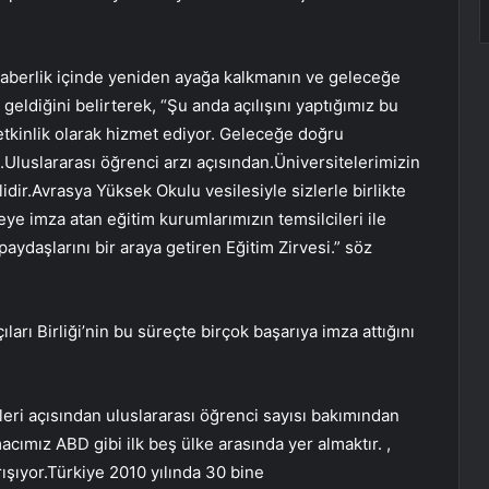
 beraberlik içinde yeniden ayağa kalkmanın ve geleceğe
ldiğini belirterek, “Şu anda açılışını yaptığımız bu
etkinlik olarak hizmet ediyor. Geleceğe doğru
luslararası öğrenci arzı açısından.Üniversitelerimizin
idir.Avrasya Yüksek Okulu vesilesiyle sizlerle birlikte
ye imza atan eğitim kurumlarımızın temsilcileri ile
aydaşlarını bir araya getiren Eğitim Zirvesi.” söz
arı Birliği’nin bu süreçte birçok başarıya imza attığını
leri açısından uluslararası öğrenci sayısı bakımından
acımız ABD gibi ilk beş ülke arasında yer almaktır. ,
rışıyor.Türkiye 2010 yılında 30 bine