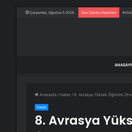
Anton
Çarşamba, Ağustos 5 2026
Son Dakika Haberleri
ANASAY
Anasayfa
/
Haber
/
8. Avrasya Yüksek Öğretim Zirv
Haber
8. Avrasya Yüks