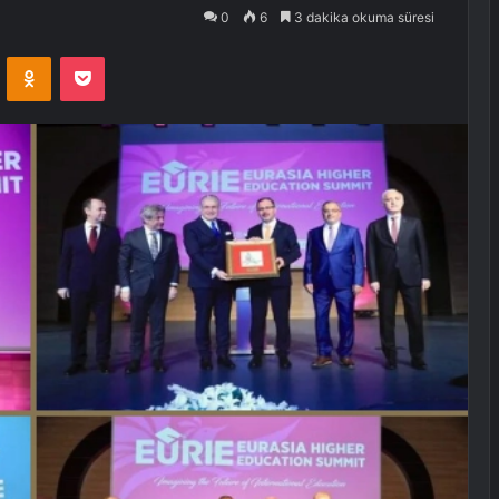
0
6
3 dakika okuma süresi
VKontakte
Odnoklassniki
Pocket