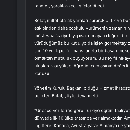
rahmet, yaralılara acil şifalar diledi.
Bolat, millet olarak yaraları sararak birlik ve
eskisinden daha coşkulu yürümenin zamanının ge
müstesna faaliyet, yapısal olmayan değerli bir 
yürüdüğümüz bu kutlu yolda işlev görmekteyiz.U
son 10 yıllık performansı adeta bir başarı mesel
olmaktan mutluluk duyuyorum. Bu keyifli hikaye
uluslararası yükseköğretim camiasının değerli p
konusu.
Yönetim Kurulu Başkanı olduğu Hizmet İhracatçıl
belirten Bolat, şöyle devam etti:
“Unesco verilerine göre Türkiye eğitim faaliyet
dünyada ilk 10 ülke arasında yer almaktadır. Am
İngiltere, Kanada, Avustralya ve Almanya ile ya