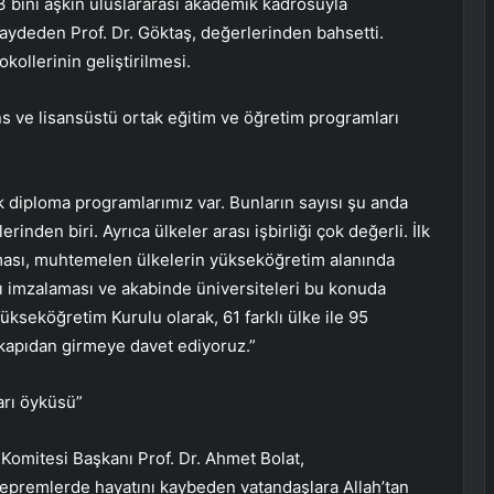
 3 bini aşkın uluslararası akademik kadrosuyla
aydeden Prof. Dr. Göktaş, değerlerinden bahsetti.
kollerinin geliştirilmesi.
sans ve lisansüstü ortak eğitim ve öğretim programları
k diploma programlarımız var. Bunların sayısı şu anda
inden biri. Ayrıca ülkeler arası işbirliği çok değerli. İlk
nması, muhtemelen ülkelerin yükseköğretim alanında
ı imzalaması ve akabinde üniversiteleri bu konuda
kseköğretim Kurulu olarak, 61 farklı ülke ile 95
i kapıdan girmeye davet ediyoruz.”
arı öyküsü”
 Komitesi Başkanı Prof. Dr. Ahmet Bolat,
premlerde hayatını kaybeden vatandaşlara Allah’tan