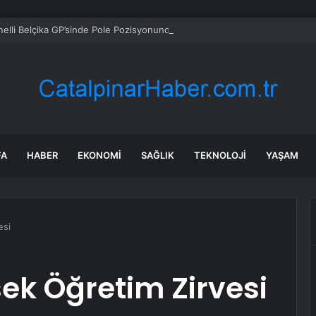
elli Belçika GP’sinde Pole Pozisyonunda
FA
HABER
EKONOMI
SAĞLIK
TEKNOLOJI
YAŞAM
esi
ek Öğretim Zirvesi