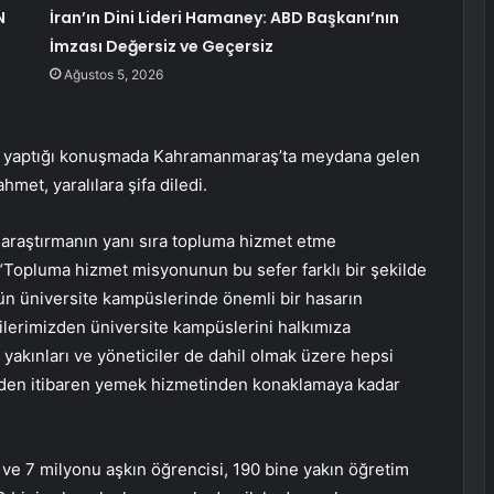
N
İran’ın Dini Lideri Hamaney: ABD Başkanı’nın
İmzası Değersiz ve Geçersiz
Ağustos 5, 2026
da yaptığı konuşmada Kahramanmaraş’ta meydana gelen
met, yaralılara şifa diledi.
e araştırmanın yanı sıra topluma hizmet etme
Topluma hizmet misyonunun bu sefer farklı bir şekilde
ün üniversite kampüslerinde önemli bir hasarın
ilerimizden üniversite kampüslerini halkımıza
 yakınları ve yöneticiler de dahil olmak üzere hepsi
günden itibaren yemek hizmetinden konaklamaya kadar
ve 7 milyonu aşkın öğrencisi, 190 bine yakın öğretim