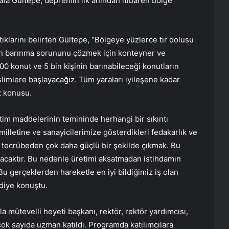
afa Gültepe, depremin ilk anından itibaren bölge
attıklarını belirten Gültepe, “Bölgeye yüzlerce tır dolusu
n barınma sorununu çözmek için konteyner ve
000 konut ve 5 bin kişinin barınabileceği konutların
slimlere başlayacağız. Tüm yaraları iyileşene kadar
 konusu.
im maddelerinin temininde herhangi bir sıkıntı
lletine ve sanayicilerimize gösterdikleri fedakarlık ve
 tecrübeden çok daha güçlü bir şekilde çıkmak. Bu
olacaktır. Bu nedenle üretimi aksatmadan istihdamın
Bu gerçeklerden hareketle en iyi bildiğimiz iş olan
diye konuştu.
 mütevelli heyeti başkanı, rektör, rektör yardımcısı,
ok sayıda uzman katıldı. Programda katılımcılara