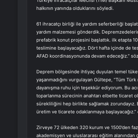
Türkiye İhracatçılar Meclisi (TİM) Başkanı Must
halkının yanında olduklarını söyledi.
61 ihracatçı birliği ile yardım seferberliği başl
yardım malzemesi gönderdik. Depremzedeleri
prefabrik konut projesini başlattık. ilk etapta 1
teslimine başlayacağız. Dört hafta içinde de te
AFAD koordinasyonunda devam edeceğiz.” söz
Deprem bölgesinde ihtiyaç duyulan temel tüket
yaşanmadığını vurgulayan Gültepe, “Tüm Türk mi
dayanışma ruhu için teşekkür ediyorum. Bu acı
toparlanma sürecinin anahtarı elbette ticaret 
sürekliliğini hep birlikte sağlamak zorundayız. 
üretim ve ticarete odaklanmaya başlayacağız.” 
Zirveye 72 ülkeden 320 kurum ve 1500’den fazla
akademisyen ve uluslararası eğitim alanından ç