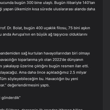
onucunda bugün 300 bine ulaştı. Bugün itibariyle 140’tan
iği yapan ülkemizin kısa sürede uluslararası alanda daha
f. Dr. Bolat, bugün 400 uçaklık filosu, 75 bini aşkın
 anda Avrupa’nın en büyük ağ taşıyıcısı olduklarını
n pandemiden sağ kurtulan havayollarından biri olmayı
havacılığın toparlanma yılı olan 2022’de dünyanın
ı yakalayıp üzerine çıktığını bugün resmen ilan etti.
klayacağız. Ama daha önce açıkladığımız 2.5 milyar
 Tüm söyleyebileceğim bu. Havacılığın bu yeni
r.” değerlendirmesini yaptı.
i gönderdik”