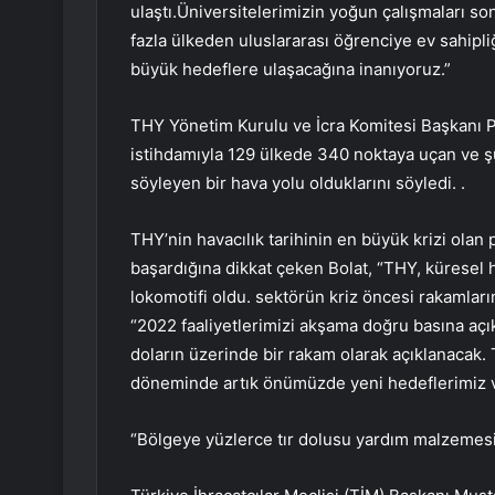
ulaştı.Üniversitelerimizin yoğun çalışmaları s
fazla ülkeden uluslararası öğrenciye ev sahipl
büyük hedeflere ulaşacağına inanıyoruz.”
THY Yönetim Kurulu ve İcra Komitesi Başkanı Pro
istihdamıyla 129 ülkede 340 noktaya uçan ve şu
söyleyen bir hava yolu olduklarını söyledi. .
THY’nin havacılık tarihinin en büyük krizi ola
başardığına dikkat çeken Bolat, “THY, küresel 
lokomotifi oldu. sektörün kriz öncesi rakamların
“2022 faaliyetlerimizi akşama doğru basına açı
doların üzerinde bir rakam olarak açıklanacak.
döneminde artık önümüzde yeni hedeflerimiz va
“Bölgeye yüzlerce tır dolusu yardım malzemes