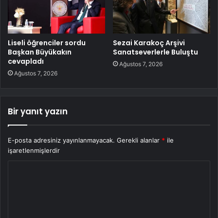
Liseli öğrenciler sordu
Sezai Karakoç Arşivi
Başkan Büyükakın
Sanatseverlerle Buluştu
cevapladı
Ağustos 7, 2026
Ağustos 7, 2026
Bir yanıt yazın
E-posta adresiniz yayınlanmayacak.
Gerekli alanlar
*
ile
işaretlenmişlerdir
Y
o
r
u