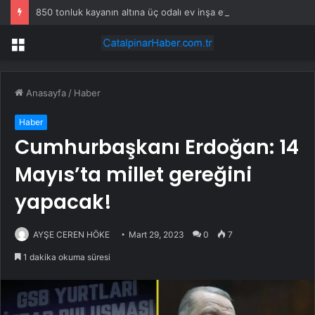
850 tonluk kayanın altına üç odalı ev inşa etti
Menü
Anasayfa
/
Haber
Haber
Cumhurbaşkanı Erdoğan: 14
Mayıs’ta millet gereğini
yapacak!
AYŞE CEREN HÖKE
Mart 29, 2023
0
7
1 dakika okuma süresi