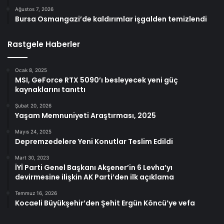
Ağustos 7, 2026
Bursa Osmangazi’de kaldırımlar işgalden temizlendi
Rastgele Haberler
Ocak 8, 2025
MSI, GeForce RTX 5090’ı besleyecek yeni güç
kaynaklarını tanıttı
Şubat 20, 2026
Yaşam Memnuniyeti Araştırması, 2025
Mayıs 24, 2025
Depremzedelere Yeni Konutlar Teslim Edildi
Mart 30, 2023
İYİ Parti Genel Başkanı Akşener’in 6 Levha’yı
devirmesine ilişkin AK Parti’den ilk açıklama
Temmuz 16, 2026
Kocaeli Büyükşehir’den Şehit Ergün Köncü’ye vefa