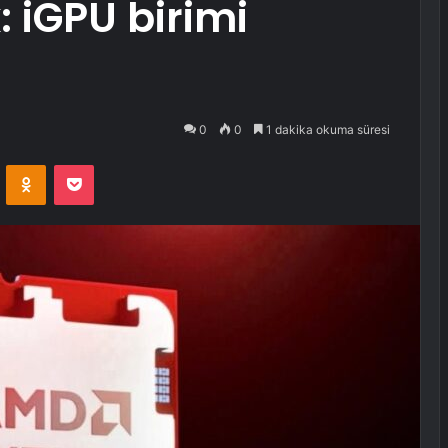
: iGPU birimi
0
0
1 dakika okuma süresi
VKontakte
Odnoklassniki
Pocket