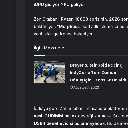
iGPU gidiyor NPU geliyor
Zen 6 tabanlı
Ryzen 10000
serisinin,
2026 son
bekleniyor. “
Morpheus
” kod adlı işlemci ailes
yenilikler getirmesi beleniyor.
İlgili Makaleler
Dreyer & Reinbold Racing,
IndyCar’a Tam Zamanlı
Dönüş İçin Lisans Satın Aldı
Ağustos 7, 2026
İddiaya göre Zen 6 tabanlı masaüstü platformu 
nesil CUDIMM bellek
desteği sunacak. Sızıntıy
USB4 denetleyicisi bulunmayacak
. Bu da mev