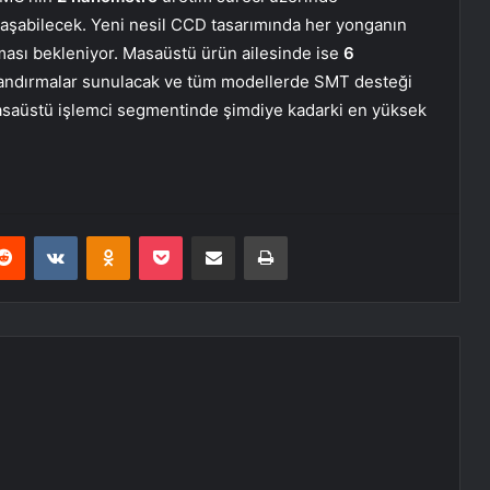
ulaşabilecek. Yeni nesil CCD tasarımında her yonganın
ası bekleniyor. Masaüstü ürün ailesinde ise
6
andırmalar sunulacak ve tüm modellerde SMT desteği
saüstü işlemci segmentinde şimdiye kadarki en yüksek
erest
Reddit
VKontakte
Odnoklassniki
Pocket
E-Posta ile paylaş
Yazdır