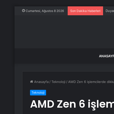
Duyan
Cumartesi, Ağustos 8 2026
Son Dakika Haberleri
ANASAY
Anasayfa
/
Teknoloji
/
AMD Zen 6 işlemcilerde dikkat 
Teknoloji
AMD Zen 6 işlem