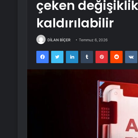
çeken değişiklik
kaldırılabilir
DİLAN BİÇER
Temmuz 6, 2026
Facebook
Twitter
LinkedIn
Tumblr
Pinterest
Reddit