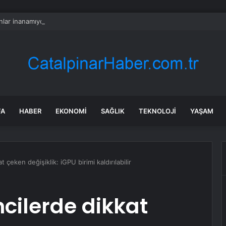
lar inanamıyor: Burada kurbanlık düze ve tosunlar 45 bin liraya satılıyor
FA
HABER
EKONOMI
SAĞLIK
TEKNOLOJI
YAŞAM
çeken değişiklik: iGPU birimi kaldırılabilir
cilerde dikkat