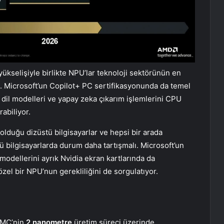
kselişiyle birlikte NPU’lar teknoloji sektörünün en
i. Microsoft’un Copilot+ PC sertifikasyonunda da temel
 dil modelleri ve yapay zeka çıkarım işlemlerini CPU
rabiliyor.
k olduğu dizüstü bilgisayarlar ve hepsi bir arada
 bilgisayarlarda durum daha tartışmalı. Microsoft’un
dellerini ayrık Nvidia ekran kartlarında da
zel bir NPU’nun gerekliliğini de sorgulatıyor.
TSMC’nin
2 nanometre
üretim süreci üzerinde