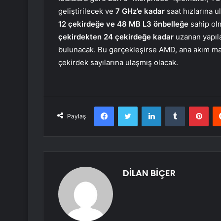
geliştirilecek ve
7 GHz’e kadar
saat hızlarına 
12 çekirdeğe ve 48 MB L3 önbelleğe
sahip olm
çekirdekten 24 çekirdeğe kadar
uzanan yapıl
bulunacak. Bu gerçekleşirse AMD, ana akım ma
çekirdek sayılarına ulaşmış olacak.
Facebook
Twitter
LinkedIn
Tumblr
Pint
Paylaş
DİLAN BİÇER