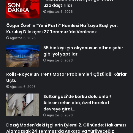
uzaklaştırıldı
Ağustos 6, 2026
Özgür Özel’in “Yeni Parti” Hamlesi Haftaya Başlıyor:
Kuruluş Dilekçesi 27 Temmuz’da Verilecek
Ağustos 6, 2026
55 bin kişi için okyanusun altına şehir
gibi yol yaptılar
Ağustos 6, 2026
Rolls-Royce’un Trent Motor Problemleri Çözüldü: Kârlar
Uçtu
Ağustos 6, 2026
Sultangazi’de korku dolu anlar!
Ailesini rehin aldı, özel harekat
devreye girdi…
Ağustos 6, 2026
Elazığ Maden’deki İşçilerin Eylemi 2. Gününde: Hakkımızı
Alamazsak 24 Temmuz’da Ankara’ya Yürüyeceğiz