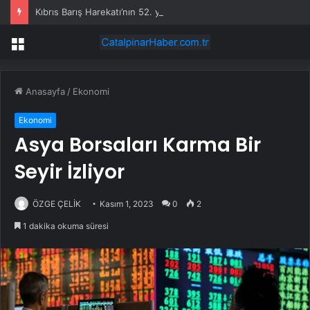
Kıbrıs Barış Harekatı’nın 52. yıl dönümünde Yunanistan’dan küstah tehdit: Yunan Silahlı Kuvvetleri için Kıbrıs yakındır
Menü
Anasayfa
/
Ekonomi
Ekonomi
Asya Borsaları Karma Bir
Seyir İzliyor
ÖZGE ÇELİK
Kasım 1, 2023
0
2
1 dakika okuma süresi