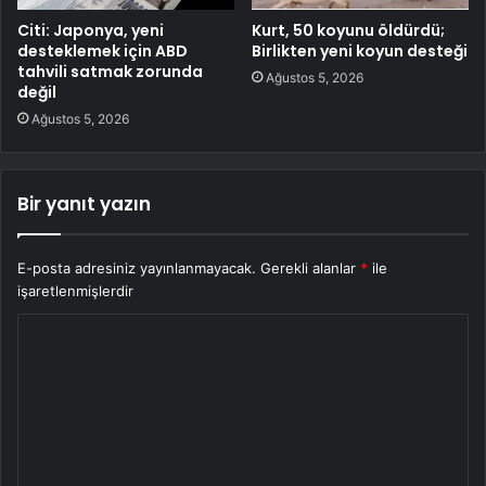
Citi: Japonya, yeni
Kurt, 50 koyunu öldürdü;
desteklemek için ABD
Birlikten yeni koyun desteği
tahvili satmak zorunda
Ağustos 5, 2026
değil
Ağustos 5, 2026
Bir yanıt yazın
E-posta adresiniz yayınlanmayacak.
Gerekli alanlar
*
ile
işaretlenmişlerdir
Y
o
r
u
m