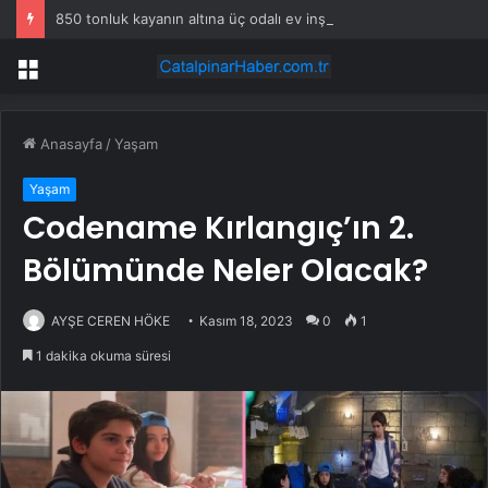
850 tonluk kayanın altına üç odalı ev inşa etti
Menü
Anasayfa
/
Yaşam
Yaşam
Codename Kırlangıç’ın 2.
Bölümünde Neler Olacak?
AYŞE CEREN HÖKE
Kasım 18, 2023
0
1
1 dakika okuma süresi