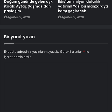
Doğum gününde gelen aşk
Edis’ten milyon dolarlık
itirafı: Aytaç Şaşmaz’dan
yatırım! Yazı bu manzaraya
paylaşım
karşı geçirecek
Ağustos 5, 2026
Ağustos 5, 2026
Bir yanıt yazın
E-posta adresiniz yayınlanmayacak.
Gerekli alanlar
*
ile
işaretlenmişlerdir
Y
o
r
u
m
*