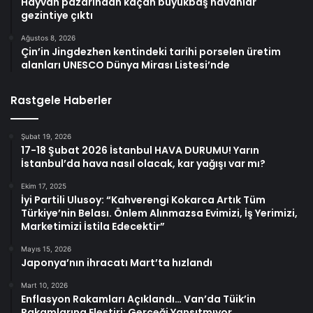
Hayvan pazarından kaçan büyükbaş havanlar
gezintiye çıktı
Ağustos 8, 2026
Çin’in Jingdezhen kentindeki tarihi porselen üretim
alanları UNESCO Dünya Mirası Listesi’nde
Rastgele Haberler
Şubat 19, 2026
17-18 Şubat 2026 İstanbul HAVA DURUMU! Yarın
İstanbul’da hava nasıl olacak, kar yağışı var mı?
Ekim 17, 2025
İyi Partili Ulusoy: “Kahverengi Kokarca Artık Tüm
Türkiye’nin Belası. Önlem Alınmazsa Evimizi, İş Yerimizi,
Marketimizi İstila Edecektir”
Mayıs 15, 2026
Japonya’nın ihracatı Mart’ta hızlandı
Mart 10, 2026
Enflasyon Rakamları Açıklandı… Van’da Tüik’in
Rakamlarına Eleştiri: Gerçeği Yansıtmıyor