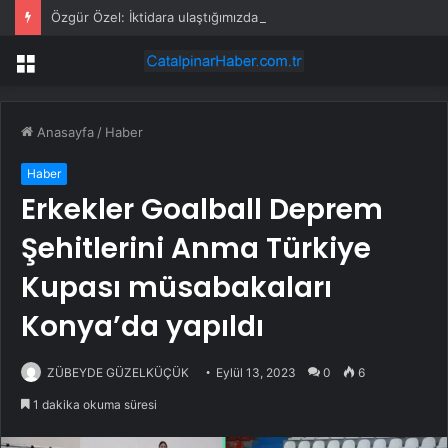
Özgür Özel: İktidara ulaştığımızda Alevilerden rızalık alacağımıza söz veriyorum!
Menü
Anasayfa
/
Haber
Haber
Erkekler Goalball Deprem
Şehitlerini Anma Türkiye
Kupası müsabakaları
Konya’da yapıldı
ZÜBEYDE GÜZELKÜÇÜK
Eylül 13, 2023
0
6
1 dakika okuma süresi