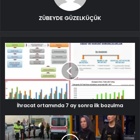
ZÜBEYDE GÜZELKÜÇÜK
İhracat ortamında 7 ay sonra ilk bozulma