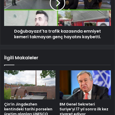
Doğubayazıt'ta trafik kazasında emniyet
kemeri takmayan genç hayatını kaybetti.
İlgili Makaleler
Çin’in Jingdezhen
BM Genel Sekreteri
kentindeki tarihi porselen
Suriye’yi 17 yıl sonra ilk kez
üretim alanları UNESCO
ziyaret ediyor