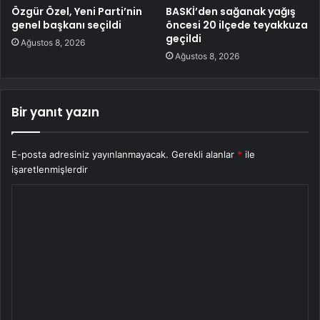
Özgür Özel, Yeni Parti’nin
BASKİ’den sağanak yağış
genel başkanı seçildi
öncesi 20 ilçede teyakkuza
geçildi
Ağustos 8, 2026
Ağustos 8, 2026
Bir yanıt yazın
E-posta adresiniz yayınlanmayacak.
Gerekli alanlar
*
ile
işaretlenmişlerdir
Y
o
r
u
m
*