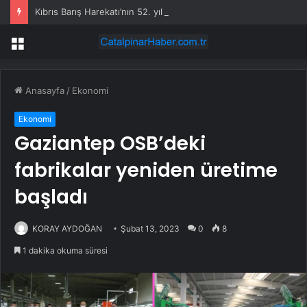
Kıbrıs Barış Harekatı’nın 52. yıl dönümünde Yunanistan’dan küstah tehdit: Yunan Silahlı Kuvvetleri için Kıbrıs yakındır
Menü
Anasayfa
/
Ekonomi
Ekonomi
Gaziantep OSB’deki
fabrikalar yeniden üretime
başladı
KORAY AYDOĞAN
Şubat 13, 2023
0
8
1 dakika okuma süresi