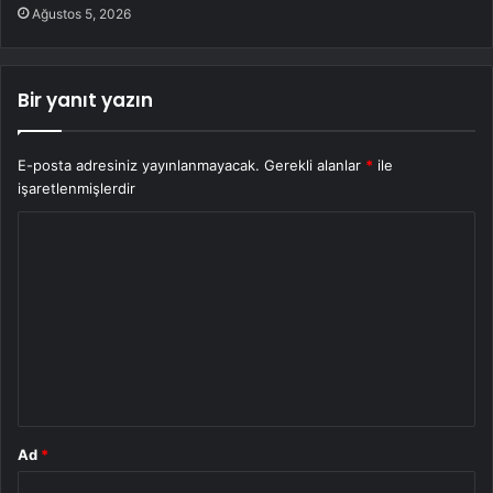
Ağustos 5, 2026
Bir yanıt yazın
E-posta adresiniz yayınlanmayacak.
Gerekli alanlar
*
ile
işaretlenmişlerdir
Y
o
r
u
m
*
Ad
*