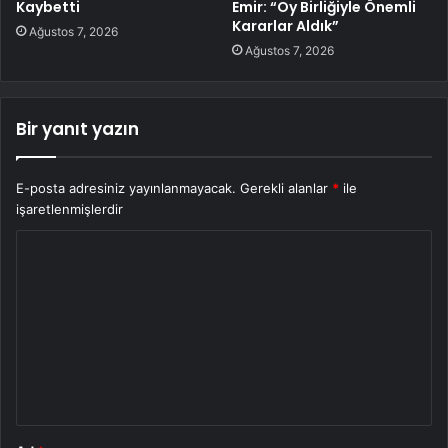
Kaybetti
Emir: “Oy Birliğiyle Önemli
Kararlar Aldık”
Ağustos 7, 2026
Ağustos 7, 2026
Bir yanıt yazın
E-posta adresiniz yayınlanmayacak.
Gerekli alanlar
*
ile
işaretlenmişlerdir
Y
o
r
u
m
*