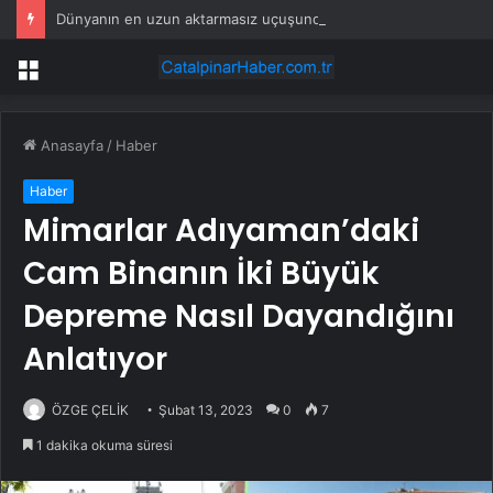
Dünyanın en uzun aktarmasız uçuşunda tarihi rekor: 24 saatten fazla havada kaldılar
Menü
Anasayfa
/
Haber
Haber
Mimarlar Adıyaman’daki
Cam Binanın İki Büyük
Depreme Nasıl Dayandığını
Anlatıyor
ÖZGE ÇELİK
Şubat 13, 2023
0
7
1 dakika okuma süresi