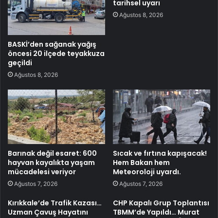
tarihsel uyarı
Ağustos 8, 2026
BASKİ’den sağanak yağış
öncesi 20 ilçede teyakkuza
geçildi
Ağustos 8, 2026
Barınak değil esaret: 600
Sıcak ve fırtına kapışacak!
hayvan kayalıkta yaşam
Hem Bakan hem
mücadelesi veriyor
Meteoroloji uyardı.
Ağustos 7, 2026
Ağustos 7, 2026
Kırıkkale’de Trafik Kazası…
CHP Kapalı Grup Toplantısı
Uzman Çavuş Hayatını
TBMM’de Yapıldı… Murat