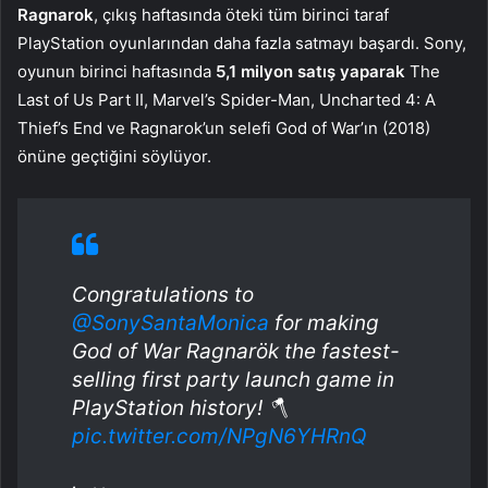
Ragnarok
, çıkış haftasında öteki tüm birinci taraf
PlayStation oyunlarından daha fazla satmayı başardı. Sony,
oyunun birinci haftasında
5,1 milyon satış yaparak
The
Last of Us Part II, Marvel’s Spider-Man, Uncharted 4: A
Thief’s End ve Ragnarok’un selefi God of War’ın (2018)
önüne geçtiğini söylüyor.
Congratulations to
@SonySantaMonica
for making
God of War Ragnarök the fastest-
selling first party launch game in
PlayStation history! 🪓
pic.twitter.com/NPgN6YHRnQ