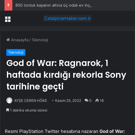
850 tonluk kayanın altına üç odalı ev inşa etti
Menü
Anasayfa
/
Teknoloji
Teknoloji
God of War: Ragnarok, 1
haftada kırdığı rekorla Sony
tarihine geçti
AYŞE CEREN HÖKE
Kasım 25, 2022
0
18
1 dakika okuma süresi
Resmi PlayStation Twitter hesabına nazaran
God of War: