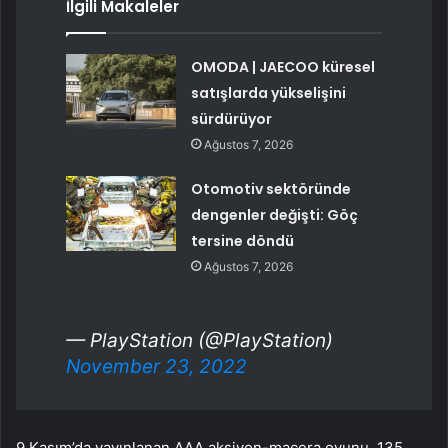
İlgili Makaleler
OMODA | JAECOO küresel
satışlarda yükselişini
sürdürüyor
Ağustos 7, 2026
Otomotiv sektöründe
dengenler değişti: Göç
tersine döndü
Ağustos 7, 2026
— PlayStation (@PlayStation)
November 23, 2022
9 Kasım’da yayınlanan AAA aksiyon-macera oyunu, 135