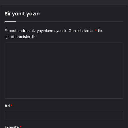
Bir yanıt yazın
E-posta adresiniz yayınlanmayacak.
Gerekli alanlar
*
ile
işaretlenmişlerdir
Y
o
r
u
m
*
Ad
*
E-posta
*