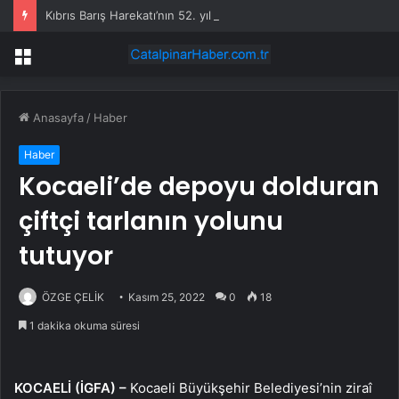
Kıbrıs Barış Harekatı’nın 52. yıl dönümünde Yunanistan’dan küstah tehdit: Yunan Silahlı Kuvvetleri için Kıbrıs yakındır
Menü
Anasayfa
/
Haber
Haber
Kocaeli’de depoyu dolduran
çiftçi tarlanın yolunu
tutuyor
ÖZGE ÇELİK
Kasım 25, 2022
0
18
1 dakika okuma süresi
KOCAELİ (İGFA) –
Kocaeli Büyükşehir Belediyesi’nin ziraî