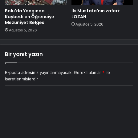
Bolu’da Yangında
İki Mustafa’nın zaferi:
Kaybedilen Öğrenciye
LOZAN
Mezuniyet Belgesi
Ağustos 5, 2026
Ağustos 5, 2026
Bir yanıt yazın
E-posta adresiniz yayınlanmayacak.
Gerekli alanlar
*
ile
işaretlenmişlerdir
Y
o
r
u
m
*