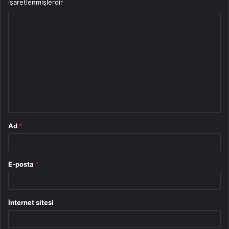
işaretlenmişlerdir
Y
o
r
u
m
*
Ad
*
E-posta
*
İnternet sitesi