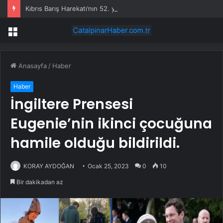
Kıbrıs Barış Harekatı’nın 52. yıl dönümünde Yunanistan’dan küstah tehdit: Yunan Silahlı Kuvvetleri için Kıbrıs yakındır
Menü
Anasayfa
/
Haber
Haber
İngiltere Prensesi
Eugenie’nin ikinci çocuğuna
hamile olduğu bildirildi.
KORAY AYDOĞAN
Ocak 25, 2023
0
10
Bir dakikadan az