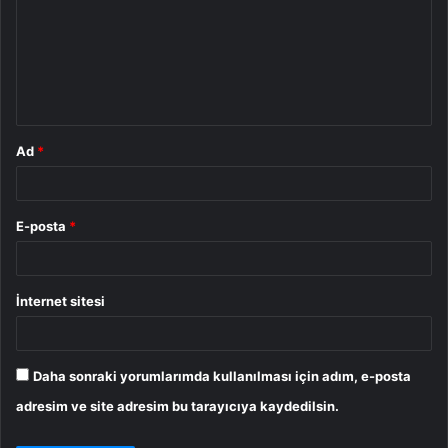
r
u
m
*
Ad
*
E-posta
*
İnternet sitesi
Daha sonraki yorumlarımda kullanılması için adım, e-posta
adresim ve site adresim bu tarayıcıya kaydedilsin.