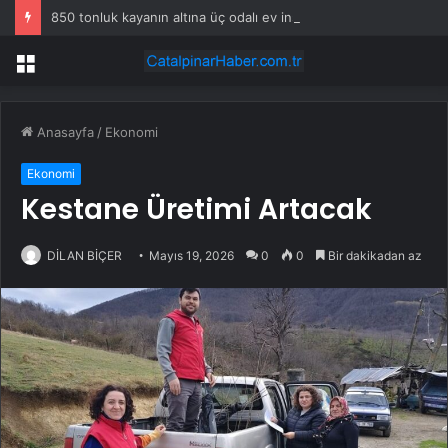
850 tonluk kayanın altına üç odalı ev inşa etti
Menü
Anasayfa
/
Ekonomi
Ekonomi
Kestane Üretimi Artacak
DİLAN BİÇER
Mayıs 19, 2026
0
0
Bir dakikadan az