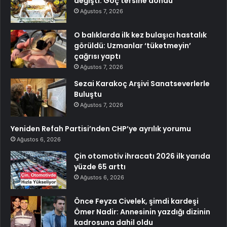
değişti: Göç tersine döndü
Ağustos 7, 2026
O balıklarda ilk kez bulaşıcı hastalık
görüldü: Uzmanlar ‘tüketmeyin’
çağrısı yaptı
Ağustos 7, 2026
Sezai Karakoç Arşivi Sanatseverlerle
Buluştu
Ağustos 7, 2026
Yeniden Refah Partisi’nden CHP’ye ayrılık yorumu
Ağustos 6, 2026
Çin otomotiv ihracatı 2026 ilk yarıda
yüzde 65 arttı
Ağustos 6, 2026
Önce Feyza Civelek, şimdi kardeşi
Ömer Nadir: Annesinin yazdığı dizinin
kadrosuna dahil oldu