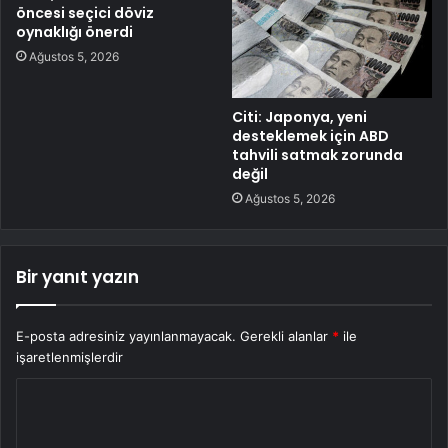
öncesi seçici döviz
oynaklığı önerdi
Ağustos 5, 2026
Citi: Japonya, yeni
desteklemek için ABD
tahvili satmak zorunda
değil
Ağustos 5, 2026
Bir yanıt yazın
E-posta adresiniz yayınlanmayacak.
Gerekli alanlar
*
ile
işaretlenmişlerdir
Y
o