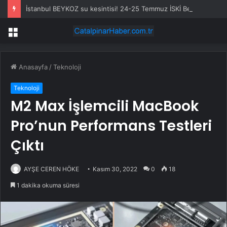
İstanbul BEYKOZ su kesintisi! 24-25 Temmuz İSKİ Beykoz su kesintisi ne zaman bitecek, sular ne zaman gelecek?
Menü
Anasayfa
/
Teknoloji
Teknoloji
M2 Max İşlemcili MacBook
Pro’nun Performans Testleri
Çıktı
AYŞE CEREN HÖKE
Kasım 30, 2022
0
18
1 dakika okuma süresi