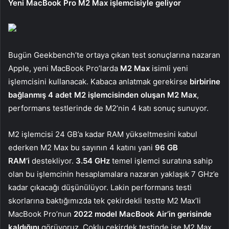
Yeni MacBook Pro M2 Max işlemcisiyle geliyor
Bugün Geekbench’te ortaya çıkan test sonuçlarına nazaran
Apple, yeni MacBook Pro’larda
M2 Max
isimli yeni
işlemcisini kullanacak. Kabaca anlatmak gerekirse
birbirine
bağlanmış 4 adet M2 işlemcisinden oluşan M2 Max
,
performans testlerinde de M2’nin 4 katı sonuç sunuyor.
M2 işlemcisi 24 GB’a kadar RAM yükseltmesini kabul
ederken M2 Max bu sayının 4 katını yani
96 GB
RAM’i
destekliyor.
3.54 GHz
temel işlemci suratına sahip
olan bu işlemcinin hesaplamalara nazaran yaklaşık 7 GHz’e
kadar çıkacağı düşünülüyor. Lakin performans testi
skorlarına baktığımızda tek çekirdekli testte M2 Max’li
MacBook Pro’nun
2022 model MacBook Air’in gerisinde
kaldığını
görüyoruz. Çoklu çekirdek testinde ise M2 Max