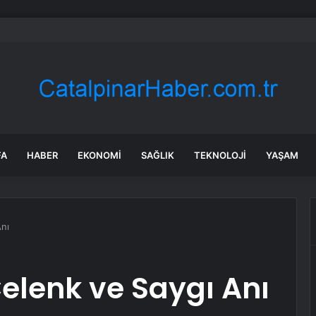
oğan himayesinde Dakar’da Türk lezzetleri tanıtıldı
FA
HABER
EKONOMI
SAĞLIK
TEKNOLOJI
YAŞAM
nı
elenk ve Saygı Anı