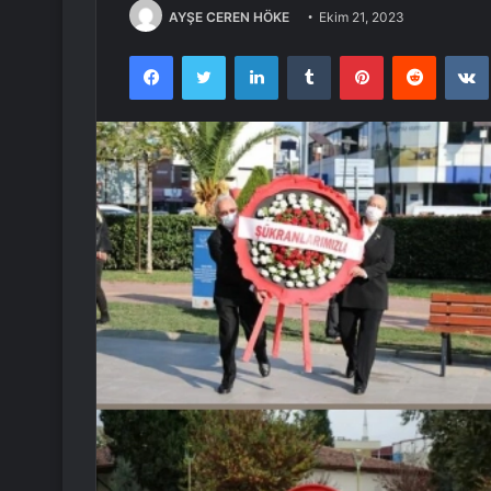
AYŞE CEREN HÖKE
Ekim 21, 2023
Facebook
Twitter
LinkedIn
Tumblr
Pinterest
Reddit