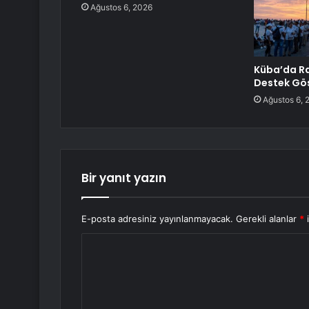
Ağustos 6, 2026
Küba’da Ra
Destek Gös
Ağustos 6, 
Bir yanıt yazın
E-posta adresiniz yayınlanmayacak.
Gerekli alanlar
*
i
Y
o
r
u