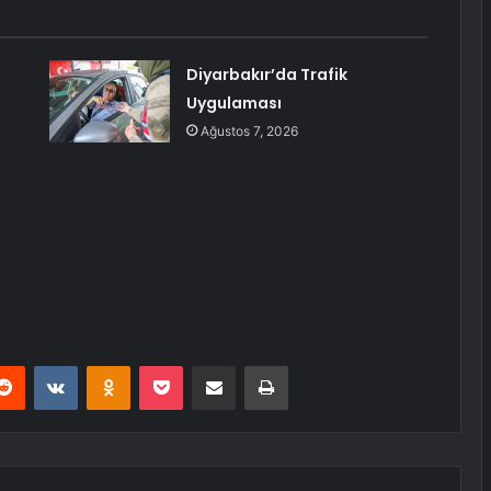
Diyarbakır’da Trafik
Uygulaması
Ağustos 7, 2026
erest
Reddit
VKontakte
Odnoklassniki
Pocket
E-Posta ile paylaş
Yazdır