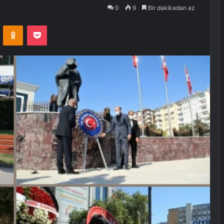
0
9
Bir dakikadan az
VKontakte
Odnoklassniki
Pocket