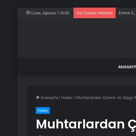
Emine Erd
Cuma, Ağustos 7 2026
Son Dakika Haberleri
ANASAY
Anasayfa
/
Haber
/
Muhtarlardan Çelenk ve Saygı A
Haber
Muhtarlardan Ç