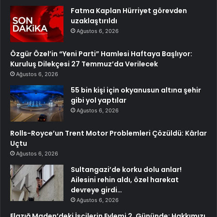
Fatma Kaplan Hürriyet görevden
uzaklaştırıldı
Ağustos 6, 2026
Özgür Özel’in “Yeni Parti” Hamlesi Haftaya Başlıyor:
Kuruluş Dilekçesi 27 Temmuz’da Verilecek
Ağustos 6, 2026
55 bin kişi için okyanusun altına şehir
gibi yol yaptılar
Ağustos 6, 2026
Rolls-Royce’un Trent Motor Problemleri Çözüldü: Kârlar
Uçtu
Ağustos 6, 2026
Sultangazi’de korku dolu anlar!
Ailesini rehin aldı, özel harekat
devreye girdi…
Ağustos 6, 2026
Elazığ Maden’deki İşçilerin Eylemi 2. Gününde: Hakkımızı