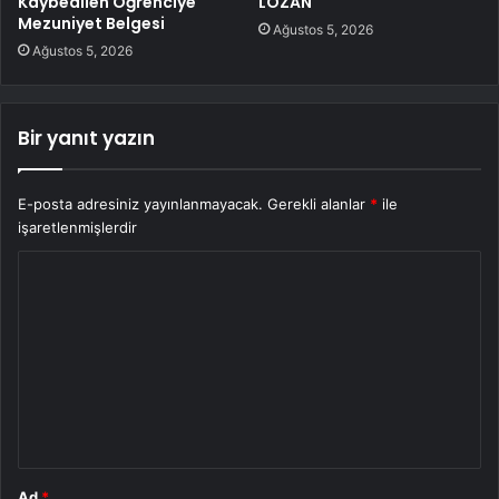
Kaybedilen Öğrenciye
LOZAN
Mezuniyet Belgesi
Ağustos 5, 2026
Ağustos 5, 2026
Bir yanıt yazın
E-posta adresiniz yayınlanmayacak.
Gerekli alanlar
*
ile
işaretlenmişlerdir
Y
o
r
u
m
*
Ad
*