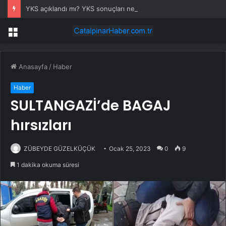
YKS açıklandı mı? YKS sonuçları ne zaman açıklanacak 2026?
Menü
Anasayfa
/
Haber
Haber
SULTANGAZİ’de BAGAJ
hırsızları
ZÜBEYDE GÜZELKÜÇÜK
Ocak 25, 2023
0
9
1 dakika okuma süresi